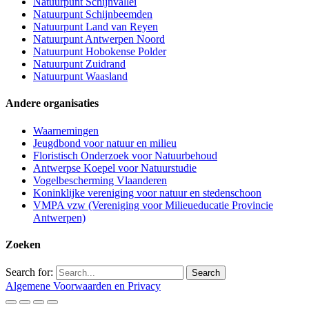
Natuurpunt Schijnvallei
Natuurpunt Schijnbeemden
Natuurpunt Land van Reyen
Natuurpunt Antwerpen Noord
Natuurpunt Hobokense Polder
Natuurpunt Zuidrand
Natuurpunt Waasland
Andere organisaties
Waarnemingen
Jeugdbond voor natuur en milieu
Floristisch Onderzoek voor Natuurbehoud
Antwerpse Koepel voor Natuurstudie
Vogelbescherming Vlaanderen
Koninklijke vereniging voor natuur en stedenschoon
VMPA vzw (Vereniging voor Milieueducatie Provincie
Antwerpen)
Zoeken
Search for:
Algemene Voorwaarden en Privacy