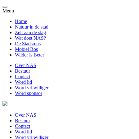
Menu
Home
Natuur in de stad
Zelf aan de slag
Wat doet NAS?
De Stadsmus
Mobiel Bos
Wilder is Beter!
Over NAS
Bestuur
Contact
Word lid
Word vrijwilliger
Word sponsor
Over NAS
Bestuur
Contact
Word lid
Word vrijwilliger