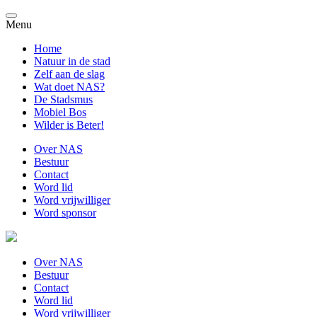
Menu
Home
Natuur in de stad
Zelf aan de slag
Wat doet NAS?
De Stadsmus
Mobiel Bos
Wilder is Beter!
Over NAS
Bestuur
Contact
Word lid
Word vrijwilliger
Word sponsor
Over NAS
Bestuur
Contact
Word lid
Word vrijwilliger