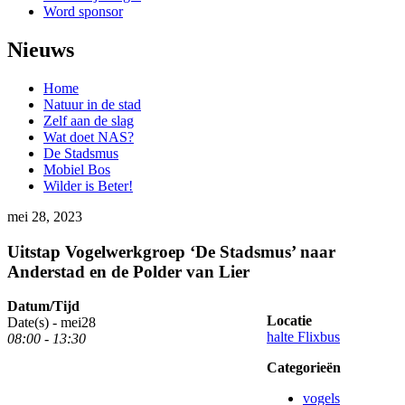
Word sponsor
Nieuws
Home
Natuur in de stad
Zelf aan de slag
Wat doet NAS?
De Stadsmus
Mobiel Bos
Wilder is Beter!
mei 28, 2023
Uitstap Vogelwerkgroep ‘De Stadsmus’ naar
Anderstad en de Polder van Lier
Datum/Tijd
Locatie
Date(s) -
mei
28
halte Flixbus
08:00 - 13:30
Categorieën
vogels