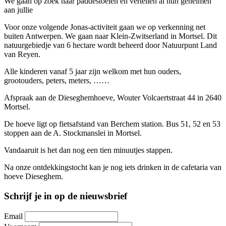
We gaan op zoek naar paddestoelen en vertellen al hun geheimen
aan jullie
Voor onze volgende Jonas-activiteit gaan we op verkenning net
buiten Antwerpen. We gaan naar Klein-Zwitserland in Mortsel. Dit
natuurgebiedje van 6 hectare wordt beheerd door Natuurpunt Land
van Reyen.
Alle kinderen vanaf 5 jaar zijn welkom met hun ouders,
grootouders, peters, meters, ……
Afspraak aan de Dieseghemhoeve, Wouter Volcaertstraat 44 in 2640
Mortsel.
De hoeve ligt op fietsafstand van Berchem station. Bus 51, 52 en 53
stoppen aan de A. Stockmanslei in Mortsel.
Vandaaruit is het dan nog een tien minuutjes stappen.
Na onze ontdekkingstocht kan je nog iets drinken in de cafetaria van
hoeve Dieseghem.
Schrijf je in op de nieuwsbrief
Email