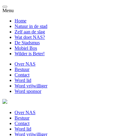
Menu
Home
Natuur in de stad
Zelf aan de slag
Wat doet NAS?
De Stadsmus
Mobiel Bos
Wilder is Beter!
Over NAS
Bestuur
Contact
Word lid
Word vrijwilliger
Word sponsor
Over NAS
Bestuur
Contact
Word lid
Word vrijwilliger