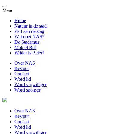
Menu
Home
Natuur in de stad
Zelf aan de slag
Wat doet NAS?
De Stadsmus
Mobiel Bos
Wilder is Beter!
Over NAS
Bestuur
Contact
Word lid
Word vrijwilliger
Word sponsor
Over NAS
Bestuur
Contact
Word lid
Word vrijwilliger