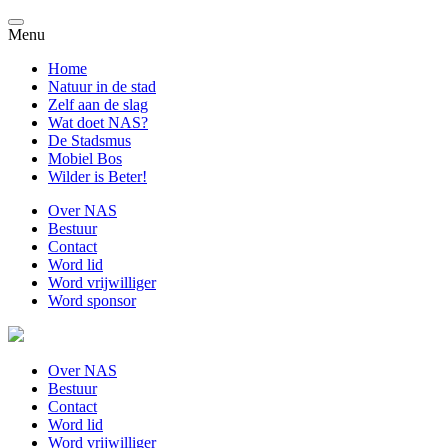
Menu
Home
Natuur in de stad
Zelf aan de slag
Wat doet NAS?
De Stadsmus
Mobiel Bos
Wilder is Beter!
Over NAS
Bestuur
Contact
Word lid
Word vrijwilliger
Word sponsor
Over NAS
Bestuur
Contact
Word lid
Word vrijwilliger